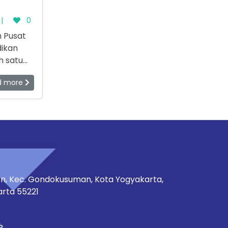
|
0
h Pusat
dikan
h satu
 di
d more
nggulan
kuan
.
tren, Kec. Gondokusuman, Kota Yogyakarta,
rta 55221