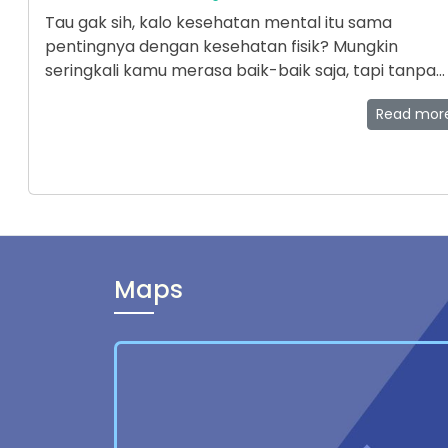
Tau gak sih, kalo kesehatan mental itu sama
pentingnya dengan kesehatan fisik? Mungkin
seringkali kamu merasa baik-baik saja, tapi tanpa
kamu sadari bisa saja sebenarnya kamu butuh
Read mo
bantuan tenaga profesional loohhh. Nah, tenaga
profesional itu adalah psikolog atau psikiater. Yuuk 
simak beberapa hal yang menandakan kamu perlu
tenaga profesional.
Maps