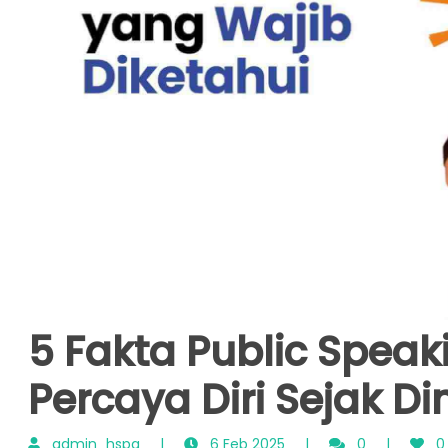
5 Fakta Public Speak
Percaya Diri Sejak Din
admin_hspg
|
6 Feb 2025
|
0
|
0