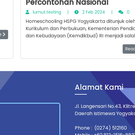
Percontohan Nasional
lumut.testing
|
2 Feb 2024
|
0
Homeschooling HSPG Yogyakarta ditunjuk ole
Kurikulum dan Perbukuan, Kementerian Pendi
re
dan Kebudayaan (Kemdikbud) RI menjadi sala
kita
model pendidikan nonformal (homeschooling)
Rea
 ke
Indonesia. Untuk mengetahui keunggulan-keu
yang dimiliki HSPG, Pusat Kurikulum dan Perbu
melakukan identifikasi ke HSPG, 19-21 April 2021
Alamat Kami
Jl. Langensari No.43, Kli
Daerah Istimewa Yogyaka
Phone : (0274) 512160