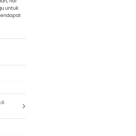
ah, hal
gu untuk
mendapat
di