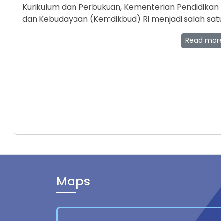
Kurikulum dan Perbukuan, Kementerian Pendidikan
dan Kebudayaan (Kemdikbud) RI menjadi salah sat
model pendidikan nonformal (homeschooling) di
Read mo
Indonesia. Untuk mengetahui keunggulan-keunggu
yang dimiliki HSPG, Pusat Kurikulum dan Perbukuan
melakukan identifikasi ke HSPG, 19-21 April 2021.
Maps