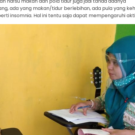
n nafsu makan dan pola tidur juga jadi tanda adanya
ang, ada yang makan/tidur berlebihan, ada pula yang ke
ti insomnia. Hal ini tentu saja dapat mempengaruhi akt