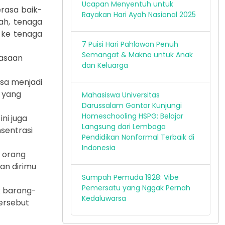
Ucapan Menyentuh untuk
erasa baik-
Rayakan Hari Ayah Nasional 2025
ah, tenaga
 ke tenaga
7 Puisi Hari Pahlawan Penuh
Semangat & Makna untuk Anak
rasaan
dan Keluarga
isa menjadi
i yang
Mahasiswa Universitas
Darussalam Gontor Kunjungi
Homeschooling HSPG: Belajar
ni juga
Langsung dari Lembaga
nsentrasi
Pendidikan Nonformal Terbaik di
Indonesia
a orang
an dirimu
Sumpah Pemuda 1928: Vibe
Pemersatu yang Nggak Pernah
ak barang-
Kedaluwarsa
tersebut