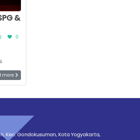
SPG &
|
0
.
d more
tren, Kec. Gondokusuman, Kota Yogyakarta,