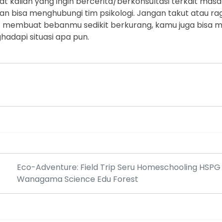
at kalian yang ingin bercerita/berkonsultasi terkait masal
 bisa menghubungi tim psikologi. Jangan takut atau ra
t membuat bebanmu sedikit berkurang, kamu juga bisa 
dapi situasi apa pun.
Eco-Adventure: Field Trip Seru Homeschooling HSPG 
Wanagama Science Edu Forest