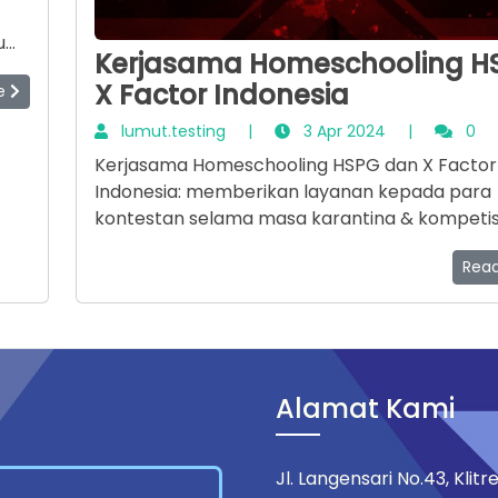
u
Kerjasama Homeschooling H
X Factor Indonesia
re
lan
lumut.testing
|
3 Apr 2024
|
0
Kerjasama Homeschooling HSPG dan X Factor
Indonesia: memberikan layanan kepada para
kontestan selama masa karantina & kompetisi
Rea
Alamat Kami
Jl. Langensari No.43, Kli