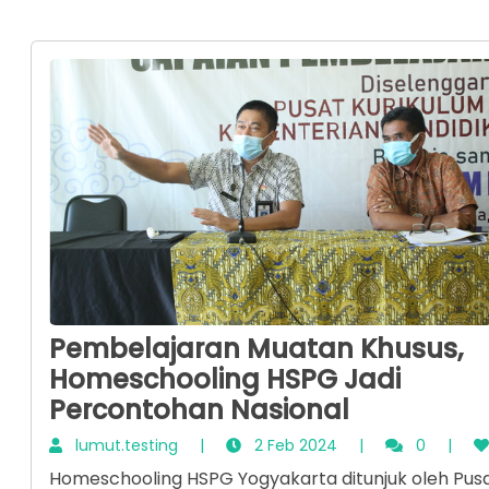
Pembelajaran Muatan Khusus,
Homeschooling HSPG Jadi
Percontohan Nasional
lumut.testing
|
2 Feb 2024
|
0
|
Homeschooling HSPG Yogyakarta ditunjuk oleh Pus