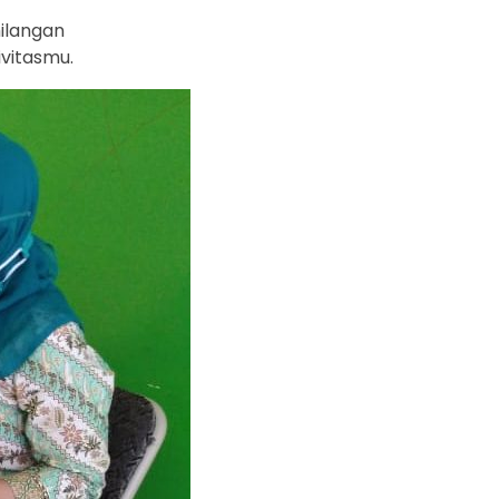
hilangan
ivitasmu.