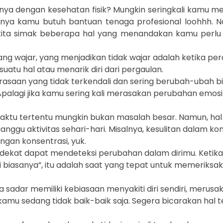
gnya dengan kesehatan fisik? Mungkin seringkali kamu m
arnya kamu butuh bantuan tenaga profesional loohhh. N
uuk kita simak beberapa hal yang menandakan kamu perlu
g wajar, yang menjadikan tidak wajar adalah ketika pe
tu hal atau menarik diri dari pergaulan.
asaan yang tidak terkendali dan sering berubah-ubah b
 Apalagi jika kamu sering kali merasakan perubahan emos
waktu tertentu mungkin bukan masalah besar. Namun, hal i
nggu aktivitas sehari-hari. Misalnya, kesulitan dalam ko
ngan konsentrasi, yuk.
rdekat dapat mendeteksi perubahan dalam dirimu. Ketik
biasanya”, itu adalah saat yang tepat untuk memeriksak
a sadar memiliki kebiasaan menyakiti diri sendiri, merus
i kamu sedang tidak baik-baik saja. Segera bicarakan hal 