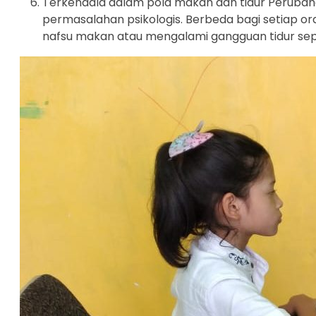
Terkendala dalam pola makan dan tidur Perubaha
permasalahan psikologis. Berbeda bagi setiap or
nafsu makan atau mengalami gangguan tidur seper