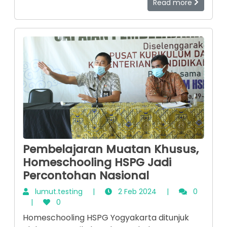
Read more
kamu butuh bantuan tenaga profesional
loohhh. Nah, tenaga profesional itu adalah
psikolog atau psikiater. Yuuk kita simak
beberapa hal yang menandakan kamu perlu
ke tenaga profesional.
Pembelajaran Muatan Khusus,
Homeschooling HSPG Jadi
Percontohan Nasional
lumut.testing
|
2 Feb 2024
|
0
|
0
Homeschooling HSPG Yogyakarta ditunjuk