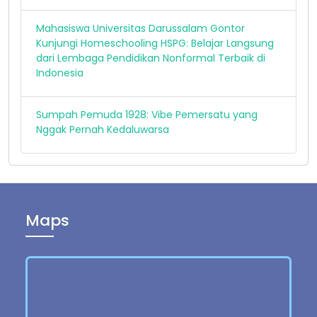
Mahasiswa Universitas Darussalam Gontor
Kunjungi Homeschooling HSPG: Belajar Langsung
dari Lembaga Pendidikan Nonformal Terbaik di
Indonesia
Sumpah Pemuda 1928: Vibe Pemersatu yang
Nggak Pernah Kedaluwarsa
Maps