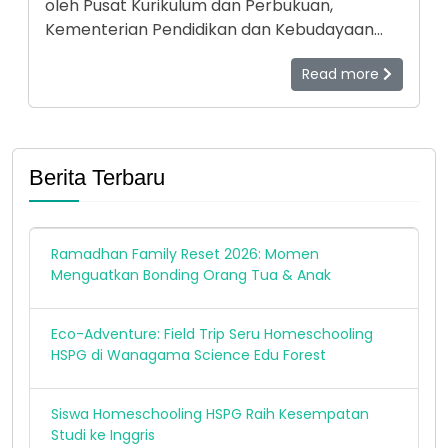
oleh Pusat Kurikulum dan Perbukuan,
Kementerian Pendidikan dan Kebudayaan
(Kemdikbud) RI menjadi salah satu model
Read more
pendidikan nonformal (homeschooling) di
Indonesia. Untuk mengetahui keunggulan-
keunggulan yang dimiliki HSPG, Pusat
Kurikulum dan Perbukuan melakukan
identifikasi ke HSPG, 19-21 April 2021.
Berita Terbaru
Ramadhan Family Reset 2026: Momen
Menguatkan Bonding Orang Tua & Anak
Eco-Adventure: Field Trip Seru Homeschooling
HSPG di Wanagama Science Edu Forest
Siswa Homeschooling HSPG Raih Kesempatan
Studi ke Inggris