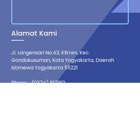
Alamat Kami
Jl. Langensari No.43, Klitren, Kec.
Gondokusuman, Kota Yogyakarta, Daerah
Istimewa Yogyakarta 55221
Phone : (0274) 512160
Mobile : +62 812-1516-8833
Email : hspg.live@gmail.com