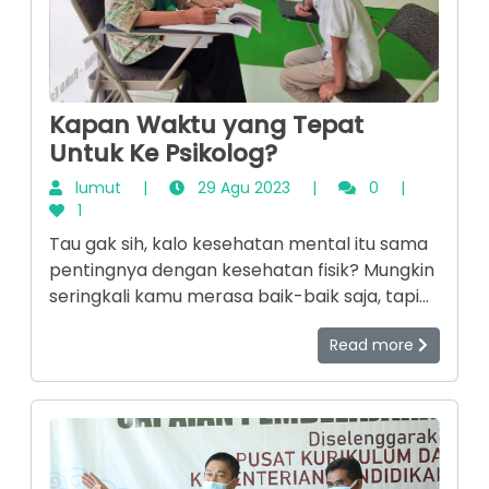
Kapan Waktu yang Tepat
Untuk Ke Psikolog?
lumut
|
29 Agu 2023
|
0
|
1
Tau gak sih, kalo kesehatan mental itu sama
pentingnya dengan kesehatan fisik? Mungkin
seringkali kamu merasa baik-baik saja, tapi
tanpa kamu sadari bisa saja sebenarnya
Read more
kamu butuh bantuan tenaga profesional
loohhh. Nah, tenaga profesional itu adalah
psikolog atau psikiater. Yuuk kita simak
beberapa hal yang menandakan kamu perlu
ke tenaga profesional.