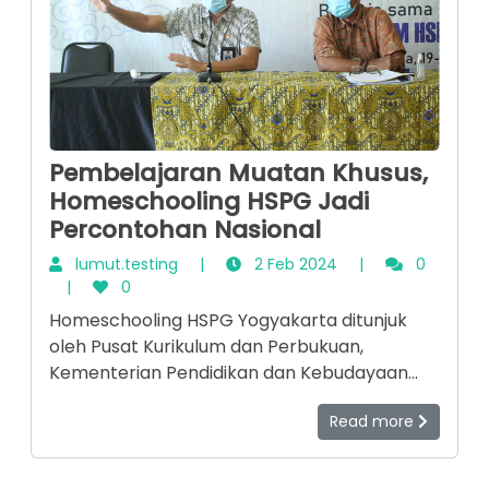
Pembelajaran Muatan Khusus,
Homeschooling HSPG Jadi
Percontohan Nasional
lumut.testing
|
2 Feb 2024
|
0
|
0
Homeschooling HSPG Yogyakarta ditunjuk
oleh Pusat Kurikulum dan Perbukuan,
Kementerian Pendidikan dan Kebudayaan
(Kemdikbud) RI menjadi salah satu model
Read more
pendidikan nonformal (homeschooling) di
Indonesia. Untuk mengetahui keunggulan-
keunggulan yang dimiliki HSPG, Pusat