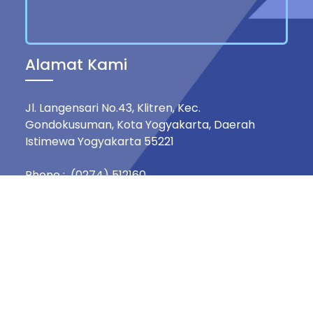
Alamat Kami
Jl. Langensari No.43, Klitren, Kec.
Gondokusuman, Kota Yogyakarta, Daerah
Istimewa Yogyakarta 55221
Phone : (0274) 512160
Mobile : +62 812-1516-8833
Email : hspg.live@gmail.com