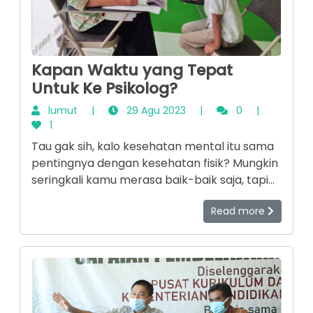
Kapan Waktu yang Tepat
Untuk Ke Psikolog?
lumut
|
29 Agu 2023
|
0
|
1
Tau gak sih, kalo kesehatan mental itu sama
pentingnya dengan kesehatan fisik? Mungkin
seringkali kamu merasa baik-baik saja, tapi
tanpa kamu sadari bisa saja sebenarnya
Read more
kamu butuh bantuan tenaga profesional
loohhh. Nah, tenaga profesional itu adalah
psikolog atau psikiater. Yuuk kita simak
beberapa hal yang menandakan kamu perlu
ke tenaga profesional.