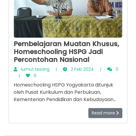
Pembelajaran Muatan Khusus,
Homeschooling HSPG Jadi
Percontohan Nasional
lumut.testing
|
2 Feb 2024
|
0
|
0
Homeschooling HSPG Yogyakarta ditunjuk
oleh Pusat Kurikulum dan Perbukuan,
Kementerian Pendidikan dan Kebudayaan
(Kemdikbud) RI menjadi salah satu model
Read more
pendidikan nonformal (homeschooling) di
Indonesia. Untuk mengetahui keunggulan-
keunggulan yang dimiliki HSPG, Pusat
Kurikulum dan Perbukuan melakukan