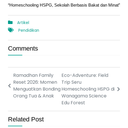
“Homeschooling HSPG, Sekolah Berbasis Bakat dan Minat”
Artikel
Pendidikan
Comments
Ramadhan Family
Eco-Adventure: Field
Reset 2026: Momen
Trip Seru
Menguatkan Bonding
Homeschooling HSPG di
Orang Tua & Anak
Wanagama Science
Edu Forest
Related Post