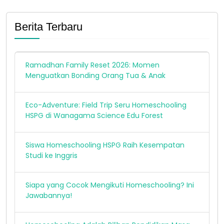
keunggulan yang dimiliki HSPG, Pusat
Kurikulum dan Perbukuan melakukan
identifikasi ke HSPG, 19-21 April 2021.
Berita Terbaru
Ramadhan Family Reset 2026: Momen
Menguatkan Bonding Orang Tua & Anak
Eco-Adventure: Field Trip Seru Homeschooling
HSPG di Wanagama Science Edu Forest
Siswa Homeschooling HSPG Raih Kesempatan
Studi ke Inggris
Siapa yang Cocok Mengikuti Homeschooling? Ini
Jawabannya!