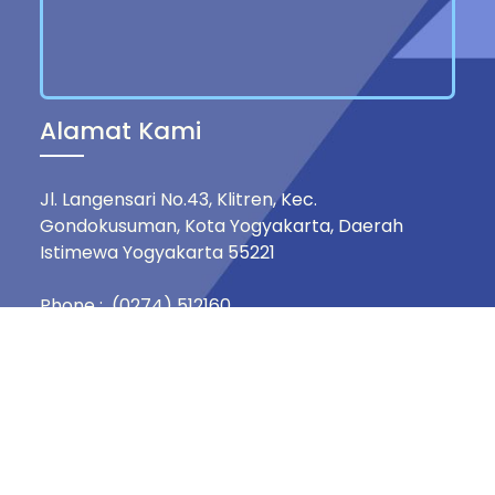
Alamat Kami
Jl. Langensari No.43, Klitren, Kec.
Gondokusuman, Kota Yogyakarta, Daerah
Istimewa Yogyakarta 55221
Phone : (0274) 512160
Mobile : +62 812-1516-8833
Email : hspg.live@gmail.com