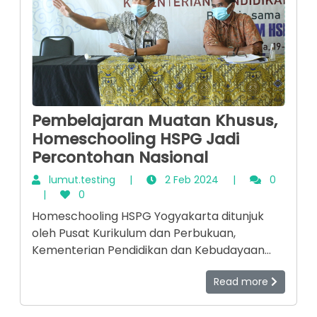
Pembelajaran Muatan Khusus,
Homeschooling HSPG Jadi
Percontohan Nasional
lumut.testing
|
2 Feb 2024
|
0
|
0
Homeschooling HSPG Yogyakarta ditunjuk
oleh Pusat Kurikulum dan Perbukuan,
Kementerian Pendidikan dan Kebudayaan
(Kemdikbud) RI menjadi salah satu model
Read more
pendidikan nonformal (homeschooling) di
Indonesia. Untuk mengetahui keunggulan-