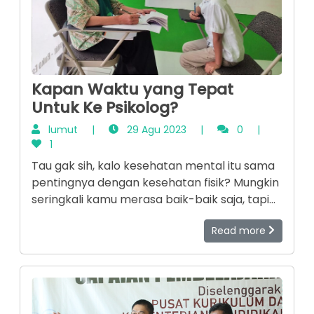
Kapan Waktu yang Tepat
Untuk Ke Psikolog?
lumut
|
29 Agu 2023
|
0
|
1
Tau gak sih, kalo kesehatan mental itu sama
pentingnya dengan kesehatan fisik? Mungkin
seringkali kamu merasa baik-baik saja, tapi
tanpa kamu sadari bisa saja sebenarnya
Read more
kamu butuh bantuan tenaga profesional
loohhh. Nah, tenaga profesional itu adalah
psikolog atau psikiater. Yuuk kita simak
beberapa hal yang menandakan kamu perlu
ke tenaga profesional.